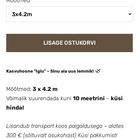
Mõõtmed
LISAGE OSTUKORVI
🌿
Kasvuhoone "Iglu" – Sinu aia uus lemmik!
Mõõtmed:
3 x 4.2 m
Võimalik suurendada kuni
10 meetrini
–
küsi
hinda!
Lisandub transport koos paigaldusega – alates
300 € (sõltuvalt asukohast) Küsi pakkumist!